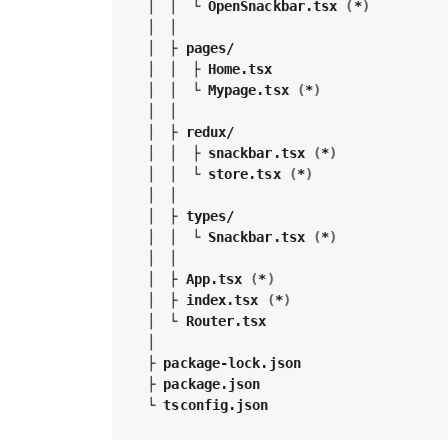
　│　│　└ OpenSnackbar.tsx 
(
*
)
　│　│

　│　├ pages/

　│　│　├ Home.tsx

　│　│　└ Mypage.tsx 
(
*
)
　│　│　

　│　├ redux/

　│　│　├ snackbar.tsx 
(
*
)
　│　│　└ store.tsx 
(
*
)
　│　│　

　│　├ types/

　│　│　└ Snackbar.tsx 
(
*
)
　│　│　

　│　├ App.tsx 
(
*
)
　│　├ index.tsx 
(
*
)
　│　└ Router.tsx

　│　

　├ package-lock.json

　├ package.json

　└ tsconfig.json