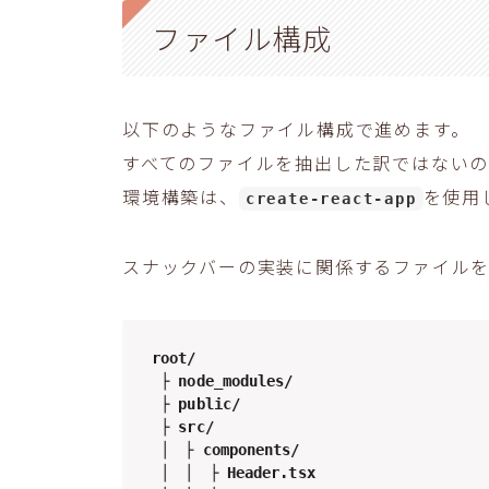
ファイル構成
以下のようなファイル構成で進めます。
すべてのファイルを抽出した訳ではない
環境構築は、
を使用
create-react-app
スナックバーの実装に関係するファイル
root/

　├ node_modules/

　├ public/

　├ src/

　│　├ components/

　│　│　├ Header.tsx
