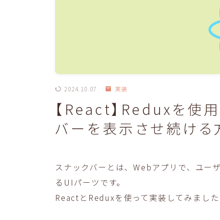
2024.10.07
実装
【React】Redux
バーを表示させ続ける
スナックバーとは、Webアプリで、ユー
るUIパーツです。
ReactとReduxを使って実装してみま