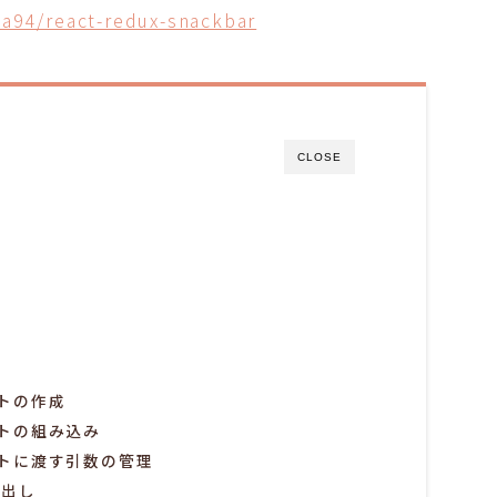
ha94/react-redux-snackbar
CLOSE
トの作成
トの組み込み
トに渡す引数の管理
び出し